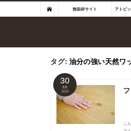
無垢材サイト
アトピッ
タグ:
油分の強い天然ワ
30
5月
フ
2018
こ
ア