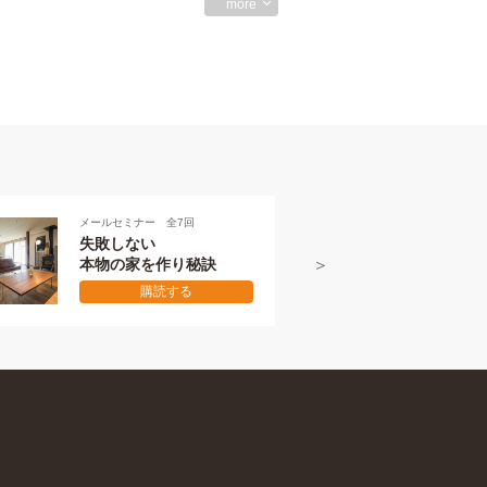
more
 全7回
メールセミナー 全7回
本物の伝え方
作り秘訣
初級編
読する
購読する