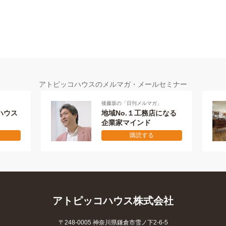
アトピッコハウスのメルマガ・メールセミナー
後藤坂の「日刊メルマガ」
メールセミナー
地域No.１工務店になる
失敗しない
企業家マインド
本物の家を
購読する
購
アトピッコハウス株式会社
〒248-0005 神奈川県鎌倉市雪ノ下2-6-5