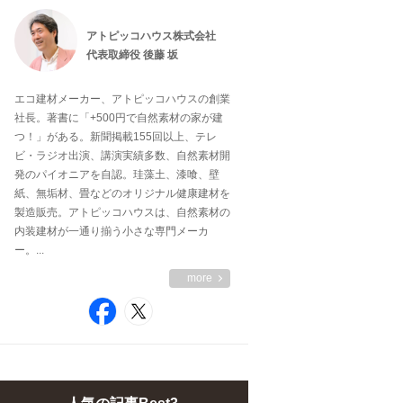
アトピッコハウス株式会社
代表取締役 後藤 坂
エコ建材メーカー、アトピッコハウスの創業
社長。著書に「+500円で自然素材の家が建
つ！」がある。新聞掲載155回以上、テレ
ビ・ラジオ出演、講演実績多数、自然素材開
発のパイオニアを自認。珪藻土、漆喰、壁
紙、無垢材、畳などのオリジナル健康建材を
製造販売。アトピッコハウスは、自然素材の
内装建材が一通り揃う小さな専門メーカ
ー。...
more