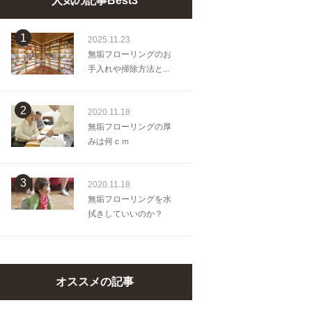
人気の記事Best3
1
2025.11.23
無垢フローリングのお
手入れや掃除方法と...
2
2020.11.18
無垢フローリングの厚
みは何ｃｍ
3
2020.11.18
無垢フローリングを水
拭きしていいのか？
オススメの記事