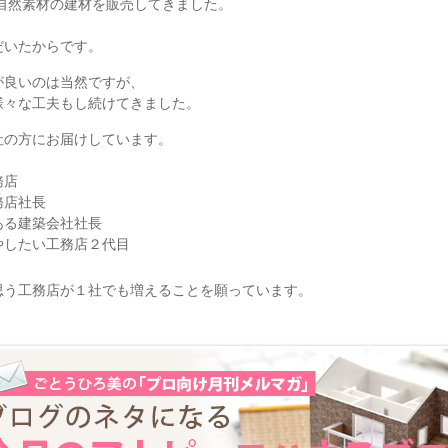
ら自然素材の建材を販売してきました。
だいたからです。
が良いのは当然ですが、
様々な工夫もし続けてきました。
社の方にお届けしています。
務店
務店社長
ある建築会社社長
やしたい工務店２代目
思う工務店が１社でも増えることを願っています。