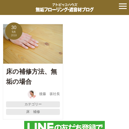
床 補修
30
5月
2018
床の補修方法、無
垢の場合
後藤 坂社長
カテゴリー
床 補修