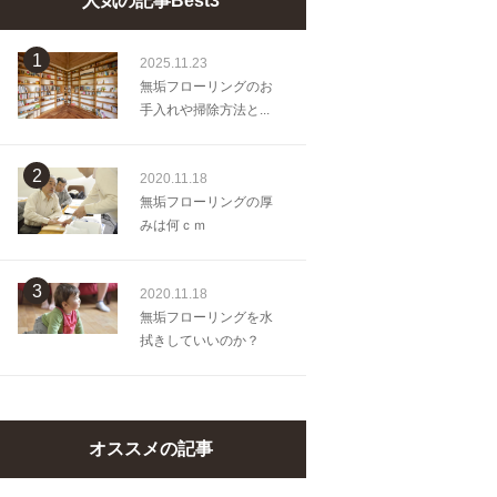
人気の記事Best3
1
2025.11.23
無垢フローリングのお
手入れや掃除方法と...
2
2020.11.18
無垢フローリングの厚
みは何ｃｍ
3
2020.11.18
無垢フローリングを水
拭きしていいのか？
オススメの記事