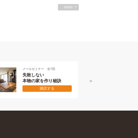
more
7回
メールセミナー 全7回
本物の伝え方
り秘訣
初級編
る
購読する