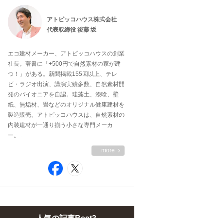
アトピッコハウス株式会社
代表取締役 後藤 坂
エコ建材メーカー、アトピッコハウスの創業
社長。著書に「+500円で自然素材の家が建
つ！」がある。新聞掲載155回以上、テレ
ビ・ラジオ出演、講演実績多数、自然素材開
発のパイオニアを自認。珪藻土、漆喰、壁
紙、無垢材、畳などのオリジナル健康建材を
製造販売。アトピッコハウスは、自然素材の
内装建材が一通り揃う小さな専門メーカ
ー。...
more