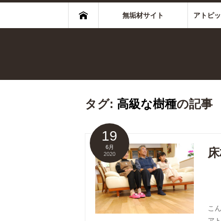
無垢材サイト
アトピッ
タグ:
高級な樹種
の記事
19
6月
床
2020
こ
ア