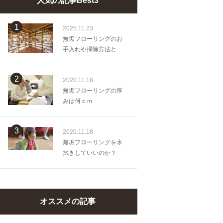
人気の記事Best3
1
2025.11.23
無垢フローリングのお
手入れや掃除方法と...
2
2020.11.18
無垢フローリングの厚
みは何ｃｍ
3
2020.11.18
無垢フローリングを水
拭きしていいのか？
オススメの記事