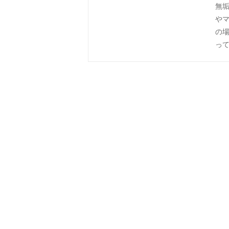
無
やマ
の
って