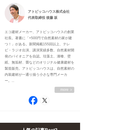
アトピッコハウス株式会社
代表取締役 後藤 坂
エコ建材メーカー、アトピッコハウスの創業
社長。著書に「+500円で自然素材の家が建
つ！」がある。新聞掲載155回以上、テレ
ビ・ラジオ出演、講演実績多数、自然素材開
発のパイオニアを自認。珪藻土、漆喰、壁
紙、無垢材、畳などのオリジナル健康建材を
製造販売。アトピッコハウスは、自然素材の
内装建材が一通り揃う小さな専門メーカ
ー。...
more