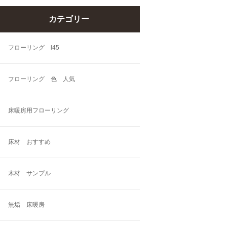
カテゴリー
フローリング l45
フローリング 色 人気
床暖房用フローリング
床材 おすすめ
木材 サンプル
無垢 床暖房