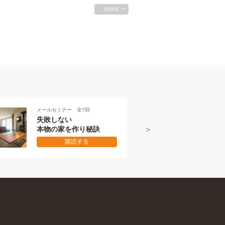
more
メールセミナー 全7回
メールセミ
失敗しない
本物の
本物の家を作り秘訣
初級編
購読する