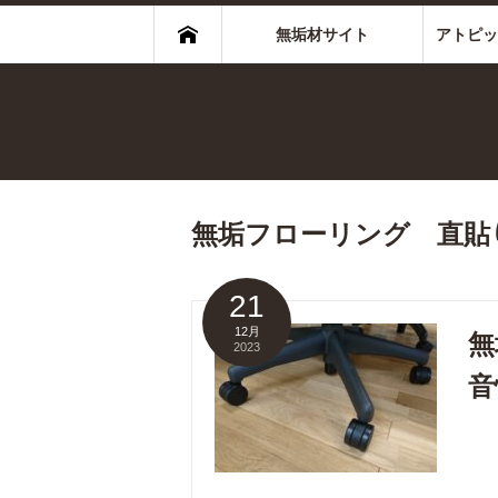
無垢材サイト
アトピッ
無垢フローリング 直貼
21
12月
無
2023
音