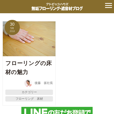
タグ:
生活スタイル
の記事
30
5月
2018
フローリングの床
材の魅力
後藤 坂社長
カテゴリー
フローリング 床材