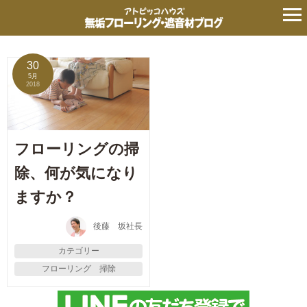
タグ:
自然塗装系
の記事
30
5月
2018
フローリングの掃
除、何が気になり
ますか？
後藤 坂社長
カテゴリー
フローリング 掃除