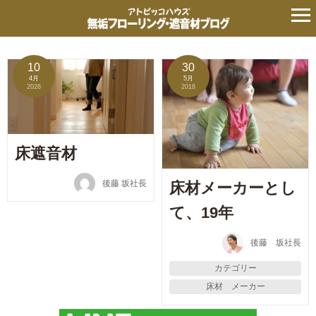
タグ:
開発
の記事
10
30
4月
5月
2026
2018
床遮音材
後藤 坂社長
床材メーカーとし
て、19年
後藤 坂社長
カテゴリー
床材 メーカー