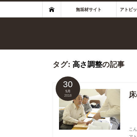
無垢材サイト
アトピッ
タグ:
高さ調整
の記事
30
5月
床
2018
こ
ア