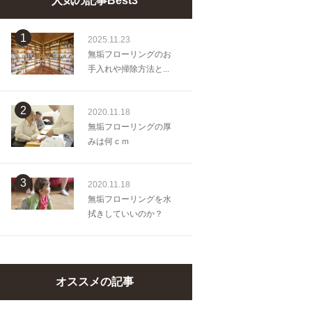
人気の記事Best3
1
2025.11.23
無垢フローリングのお
手入れや掃除方法と...
2
2020.11.18
無垢フローリングの厚
みは何ｃｍ
3
2020.11.18
無垢フローリングを水
拭きしていいのか？
オススメの記事