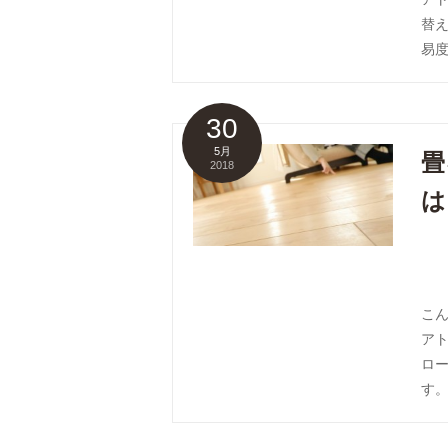
替え
易度
30
5月
畳
2018
は
こ
ア
ロー
す。