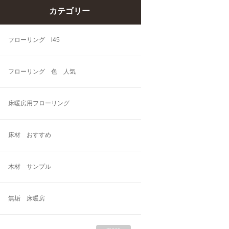
カテゴリー
フローリング l45
フローリング 色 人気
床暖房用フローリング
床材 おすすめ
木材 サンプル
無垢 床暖房