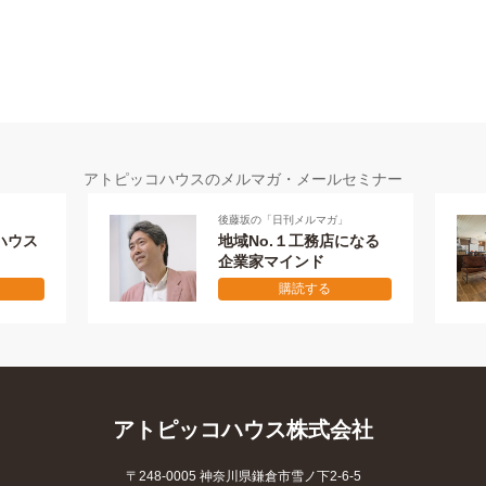
アトピッコハウスのメルマガ・メールセミナー
後藤坂の「日刊メルマガ」
メールセミナー 全
地域No.１工務店になる
失敗しない
企業家マインド
本物の家を作
購読する
購読す
アトピッコハウス株式会社
〒248-0005 神奈川県鎌倉市雪ノ下2-6-5