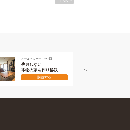
more
7回
メールセミナー 全7回
本物の伝え方
り秘訣
初級編
る
購読する