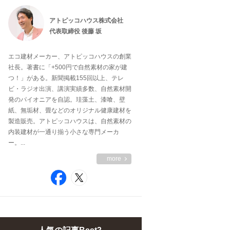
アトピッコハウス株式会社
代表取締役 後藤 坂
エコ建材メーカー、アトピッコハウスの創業
社長。著書に「+500円で自然素材の家が建
つ！」がある。新聞掲載155回以上、テレ
ビ・ラジオ出演、講演実績多数、自然素材開
発のパイオニアを自認。珪藻土、漆喰、壁
紙、無垢材、畳などのオリジナル健康建材を
製造販売。アトピッコハウスは、自然素材の
内装建材が一通り揃う小さな専門メーカ
ー。...
more