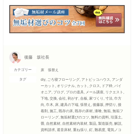
後藤 坂社長
カテゴリー
床 張替え
タグ
diy
,
ごろ寝フローリング
,
アトピッコハウス
,
アンダ
ーカット
,
オリジナル
,
カット
,
クロス
,
ドア枠
,
パイ
オニア
,
ブログ
,
プロの道具
,
メール講座
,
リクエスト
,
下地
,
交換
,
会社
,
剥がす
,
合板
,
家づくり
,
寸法
,
巾方
向
,
巾木
,
床
,
建具の下端
,
張替え
,
後藤坂
,
押切り
,
接
着剤
,
施工
,
既存の床
,
既存の床材
,
漆喰
,
無垢
,
無垢フ
ローリング
,
無垢材選びのコツ
,
無料の資料
,
珪藻土
,
畳
,
自然素材
,
自然素材内装材
,
製品
,
製造販売
,
解説
,
資料請求
,
遮音床材
,
重ね張り
,
釘
,
難易度
,
電気ノコ