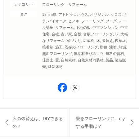
カテゴリー
フローリング リフォーム
タグ
12mm厚
,
アトピッコハウス
,
オリジナル
,
クロス
,
ナ
ラ
,
パイオニア
,
ヒノキ
,
フローリング
,
ブログ
,
メー
ル講座
,
リフォーム
,
下地の板
,
中古マンション
,
中古
住宅
,
会社
,
古い家
,
合板
,
合板フローリング
,
味
,
大幅
なリフォーム
,
家づくり
,
広葉樹
,
床
,
張替え
,
後藤坂
,
接着剤
,
施工
,
既存のフローリング
,
樹種
,
漆喰
,
無垢
,
無垢フローリング
,
無垢材選びのコツ
,
無料の資料
,
珪藻土
,
畳
,
自然素材
,
自然素材内装材
,
製品
,
製造販
売
,
遮音床材
床の張替えは、DIYできる
畳をフローリングに、diy
の？
する手順は？