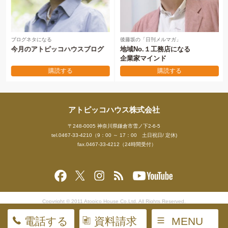
ブログネタになる
後藤坂の「日刊メルマガ」
今月のアトピッコハウスブログ
地域No.１工務店になる
企業家マインド
購読する
購読する
アトピッコハウス株式会社
〒248-0005 神奈川県鎌倉市雪ノ下2-6-5
tel.0467-33-4210（9：00 ～ 17：00 土日祝日/ 定休)
fax.0467-33-4212（24時間受付）
Copyright © 2011 Atopico House Co.Ltd. All Rights Reserved.
電話する
資料請求
MENU