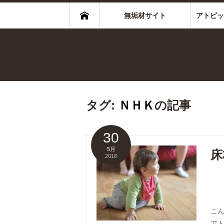
無垢材サイト
アトピッ
タグ:
ＮＨＫ
の記事
30
5月
床
2018
こ
ア