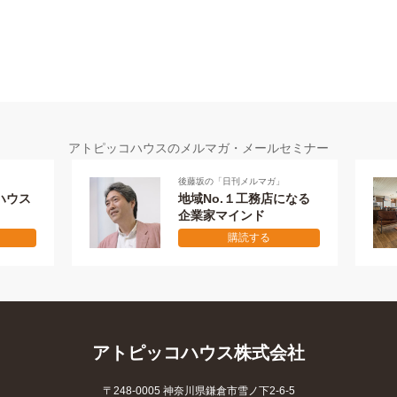
アトピッコハウスのメルマガ・メールセミナー
後藤坂の「日刊メルマガ」
メールセミナー 全
地域No.１工務店になる
失敗しない
企業家マインド
本物の家を作
購読する
購読す
アトピッコハウス株式会社
〒248-0005 神奈川県鎌倉市雪ノ下2-6-5