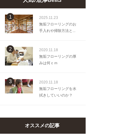
人気の記事Best3
1
2025.11.23
無垢フローリングのお
手入れや掃除方法と...
2
2020.11.18
無垢フローリングの厚
みは何ｃｍ
3
2020.11.18
無垢フローリングを水
拭きしていいのか？
オススメの記事