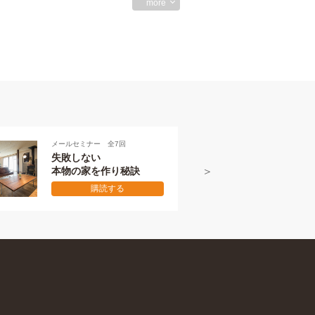
more
7回
メールセミナー 全7回
本物の伝え方
り秘訣
初級編
る
購読する