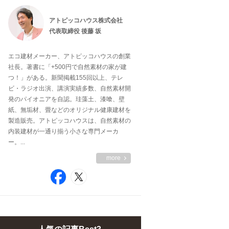
アトピッコハウス株式会社
代表取締役 後藤 坂
エコ建材メーカー、アトピッコハウスの創業
社長。著書に「+500円で自然素材の家が建
つ！」がある。新聞掲載155回以上、テレ
ビ・ラジオ出演、講演実績多数、自然素材開
発のパイオニアを自認。珪藻土、漆喰、壁
紙、無垢材、畳などのオリジナル健康建材を
製造販売。アトピッコハウスは、自然素材の
内装建材が一通り揃う小さな専門メーカ
ー。...
more