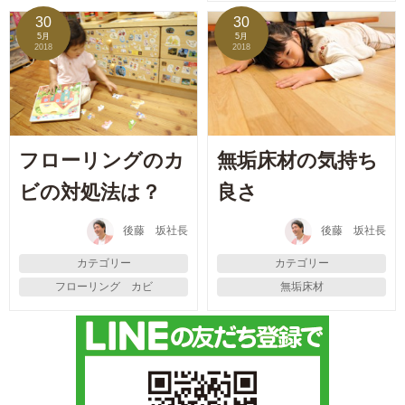
30
30
5月
5月
2018
2018
フローリングのカ
無垢床材の気持ち
ビの対処法は？
良さ
後藤 坂社長
後藤 坂社長
カテゴリー
カテゴリー
フローリング カビ
無垢床材