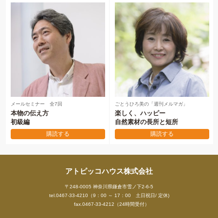
メールセミナー 全7回
ごとうひろ美の「週刊メルマガ」
本物の伝え方
楽しく、ハッピー
初級編
自然素材の長所と短所
購読する
購読する
アトピッコハウス株式会社
〒248-0005 神奈川県鎌倉市雪ノ下2-6-5
tel.0467-33-4210（9：00 ～ 17：00 土日祝日/ 定休)
fax.0467-33-4212（24時間受付）