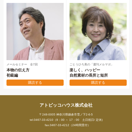
メールセミナー 全7回
ごとうひろ美の「週刊メルマガ」
本物の伝え方
楽しく、ハッピー
初級編
自然素材の長所と短所
購読する
購読する
アトピッコハウス株式会社
〒248-0005 神奈川県鎌倉市雪ノ下2-6-5
tel.0467-33-4210（9：00 ～ 17：00 土日祝日/ 定休)
fax.0467-33-4212（24時間受付）