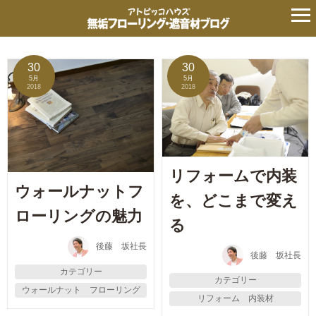
タグ:
ナチュラル
の記事
30
30
5月
5月
2018
2018
リフォームで内装
ウォールナットフ
を、どこまで変え
ローリングの魅力
る
後藤 坂社長
後藤 坂社長
カテゴリー
カテゴリー
ウォールナット フローリング
リフォーム 内装材