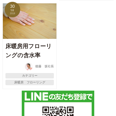
30
5月
2018
床暖房用フローリ
ングの含水率
後藤 坂社長
カテゴリー
床暖房 フローリング