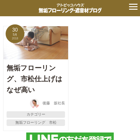
タグ:
市松
の記事
30
5月
2018
無垢フローリン
グ、市松仕上げは
なぜ高い
後藤 坂社長
カテゴリー
無垢フローリング 市松