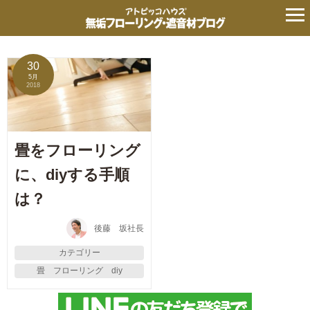
タグ:
節約
の記事
30
5月
2018
畳をフローリング
に、diyする手順
は？
後藤 坂社長
カテゴリー
畳 フローリング diy