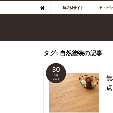
無垢材サイト
アトピッ
タグ:
自然塗装
の記事
30
5月
無
2018
点