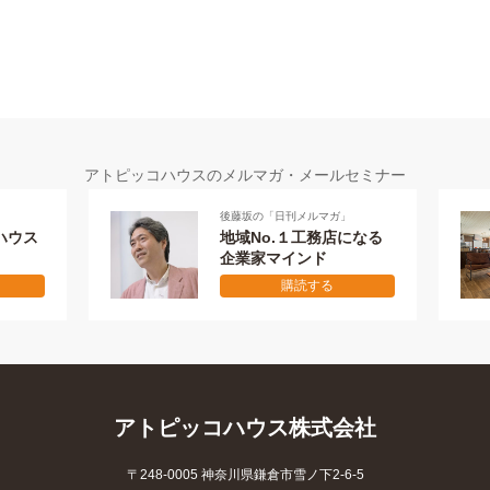
アトピッコハウスのメルマガ・メールセミナー
後藤坂の「日刊メルマガ」
メールセミナー 全
地域No.１工務店になる
失敗しない
企業家マインド
本物の家を作
購読する
購読す
アトピッコハウス株式会社
〒248-0005 神奈川県鎌倉市雪ノ下2-6-5