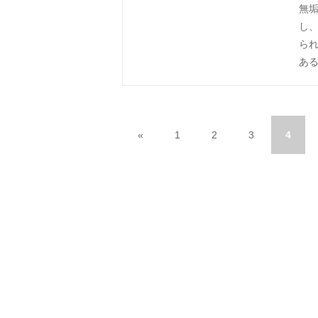
無垢
し
ら
あ
«
1
2
3
4