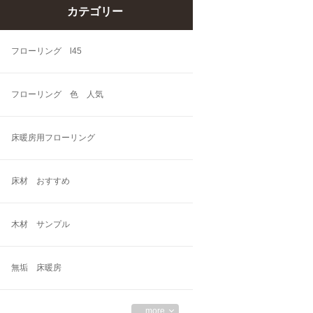
カテゴリー
フローリング l45
フローリング 色 人気
床暖房用フローリング
床材 おすすめ
木材 サンプル
無垢 床暖房
more