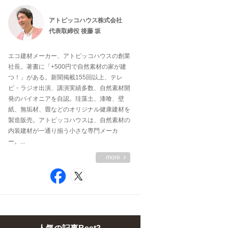
アトピッコハウス株式会社
代表取締役 後藤 坂
エコ建材メーカー、アトピッコハウスの創業
社長。著書に「+500円で自然素材の家が建
つ！」がある。新聞掲載155回以上、テレ
ビ・ラジオ出演、講演実績多数、自然素材開
発のパイオニアを自認。珪藻土、漆喰、壁
紙、無垢材、畳などのオリジナル健康建材を
製造販売。アトピッコハウスは、自然素材の
内装建材が一通り揃う小さな専門メーカ
ー。...
more