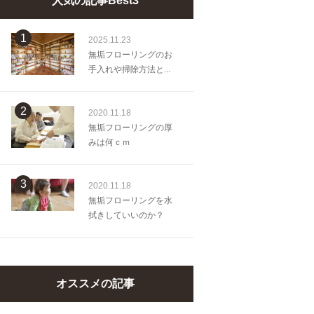
人気の記事Best3
1
2025.11.23
無垢フローリングのお
手入れや掃除方法と...
2
2020.11.18
無垢フローリングの厚
みは何ｃｍ
3
2020.11.18
無垢フローリングを水
拭きしていいのか？
オススメの記事