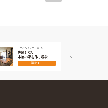
7回
メールセミナー 全7回
本物の伝え方
り秘訣
初級編
る
購読する