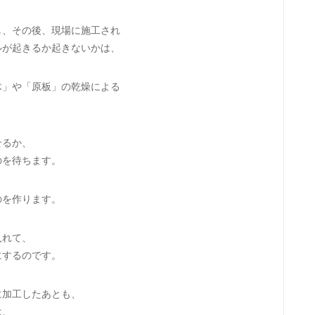
し、その後、現場に施工され
ルが起きるか起きないかは、
木」や「原板」の乾燥による
せるか、
のを待ちます。
のを作ります。
入れて、
にするのです。
に加工したあとも、
は、