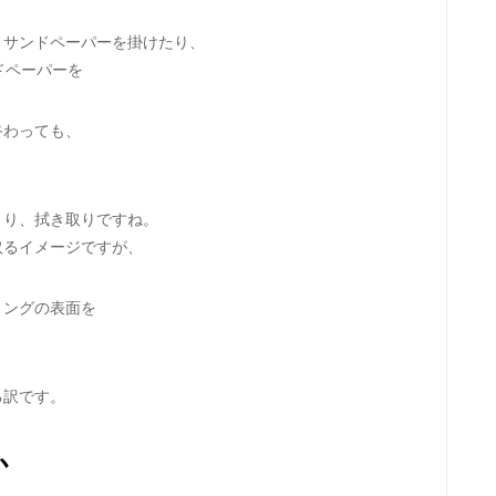
、サンドペーパーを掛けたり、
ドペーパーを
終わっても、
まり、拭き取りですね。
取るイメージですが、
リングの表面を
る訳です。
か