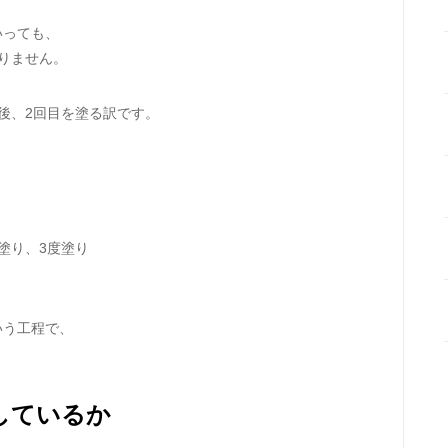
いっても、
りません。
後、2回目を塗る訳です。
塗り、3度塗り
いう工程で、
しているか