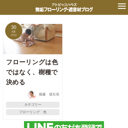
タグ:
ＵＶ塗料
の記事
30
5月
2018
フローリングは色
ではなく、樹種で
決める
後藤 坂社長
カテゴリー
フローリング 色