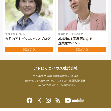
ブログネタになる
後藤坂の「日刊メルマガ」
今月のアトピッコハウスブログ
地域No.１工務店になる
企業家マインド
購読する
購読する
アトピッコハウス株式会社
〒248-0005 神奈川県鎌倉市雪ノ下2-6-5
tel.0467-33-4210（9：00 ～ 17：00 土日祝日/ 定休)
fax.0467-33-4212（24時間受付）