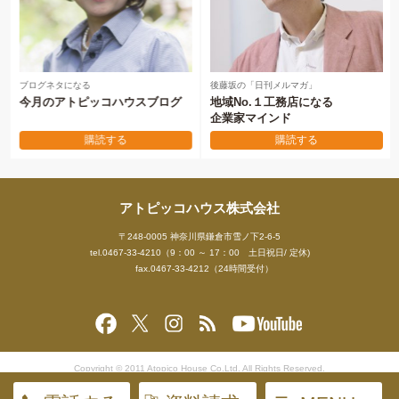
ブログネタになる
後藤坂の「日刊メルマガ」
今月のアトピッコハウスブログ
地域No.１工務店になる
企業家マインド
購読する
購読する
アトピッコハウス株式会社
〒248-0005 神奈川県鎌倉市雪ノ下2-6-5
tel.0467-33-4210（9：00 ～ 17：00 土日祝日/ 定休)
fax.0467-33-4212（24時間受付）
Copyright © 2011 Atopico House Co.Ltd. All Rights Reserved.