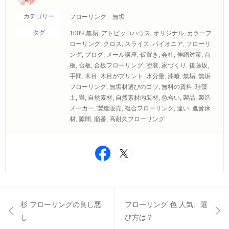
カテゴリー
フローリング 無垢
タグ
100%無垢
,
アトピッコハウス
,
オリジナル
,
カラーフ
ローリング
,
クロス
,
スライス
,
パイオニア
,
フローリ
ング
,
ブログ
,
メール講座
,
仮置き
,
会社
,
伸縮対策
,
台
板
,
合板
,
合板フローリング
,
塗装
,
家づくり
,
後藤坂
,
手間
,
木目
,
木目がプリント
,
水分量
,
漆喰
,
無垢
,
無垢
フローリング
,
無垢材選びのコツ
,
無料の資料
,
珪藻
土
,
畳
,
自然素材
,
自然素材内装材
,
色合い
,
製品
,
製造
メーカー
,
製造販売
,
複合フローリング
,
違い
,
遮音床
材
,
隙間
,
順番
,
高耐久フローリング
杉 フローリングの良し悪
フローリング 色 人気、選
し
び方は？