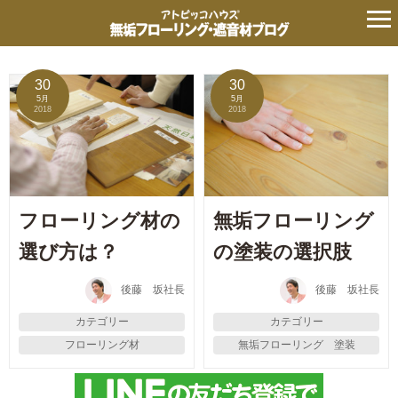
タグ:
素材感
の記事
30
30
5月
5月
2018
2018
フローリング材の
無垢フローリング
選び方は？
の塗装の選択肢
後藤 坂社長
後藤 坂社長
カテゴリー
カテゴリー
フローリング材
無垢フローリング 塗装