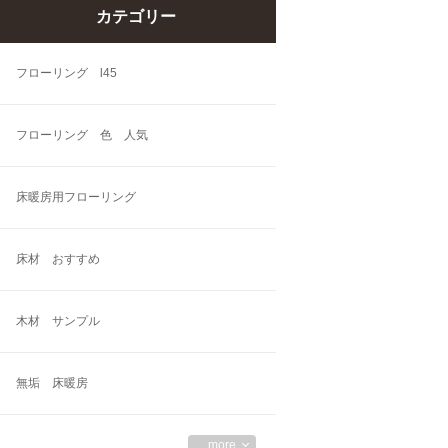
カテゴリー
フローリング l45
フローリング 色 人気
床暖房用フローリング
床材 おすすめ
木材 サンプル
無垢 床暖房
more