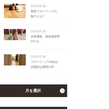
2018.05.30
無垢フローリングの、
魅力とは？
2018.05.30
木材通販、無垢床材専
門です
2018.05.30
フローリングのdiyは、
意図的な隙間が肝
月を選択