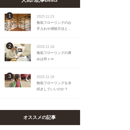
人気の記事Best3
1
2025.11.23
無垢フローリングのお
手入れや掃除方法と...
2
2020.11.18
無垢フローリングの厚
みは何ｃｍ
3
2020.11.18
無垢フローリングを水
拭きしていいのか？
オススメの記事