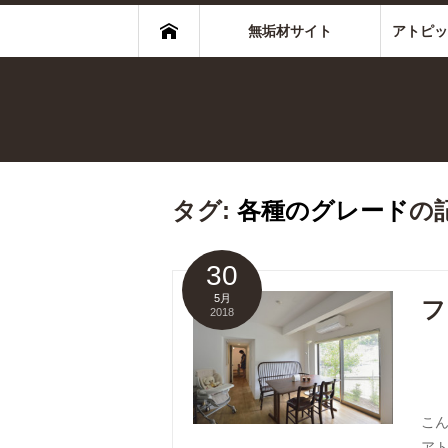
無垢材サイト
アトピッ
タグ:
各種のグレード
の
30
5月
フ
2018
こ
ア