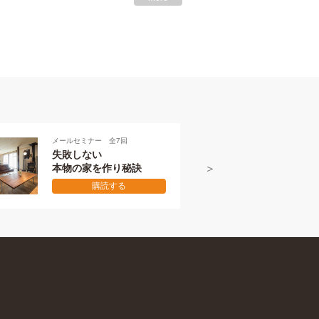
メールセミナー 全7回
メールセミ
失敗しない
本物の
本物の家を作り秘訣
初級編
購読する