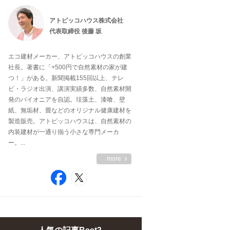
アトピッコハウス株式会社
代表取締役 後藤 坂
エコ建材メーカー、アトピッコハウスの創業
社長。著書に「+500円で自然素材の家が建
つ！」がある。新聞掲載155回以上、テレ
ビ・ラジオ出演、講演実績多数、自然素材開
発のパイオニアを自認。珪藻土、漆喰、壁
紙、無垢材、畳などのオリジナル健康建材を
製造販売。アトピッコハウスは、自然素材の
内装建材が一通り揃う小さな専門メーカ
ー。...
more