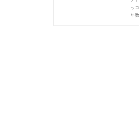
ッコ
年数