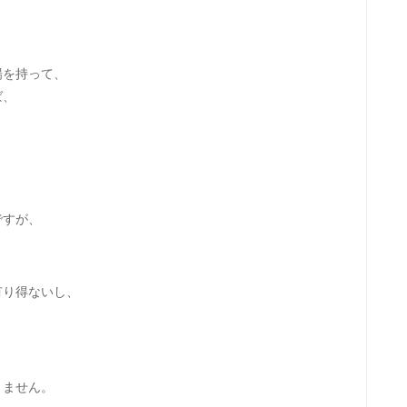
場を持って、
ば、
。
ですが、
有り得ないし、
りません。