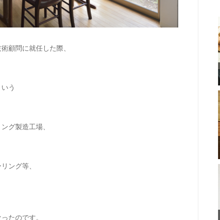
技術顧問に就任した際、
という
リング製造工場、
。
ーリング等、
なったのです。