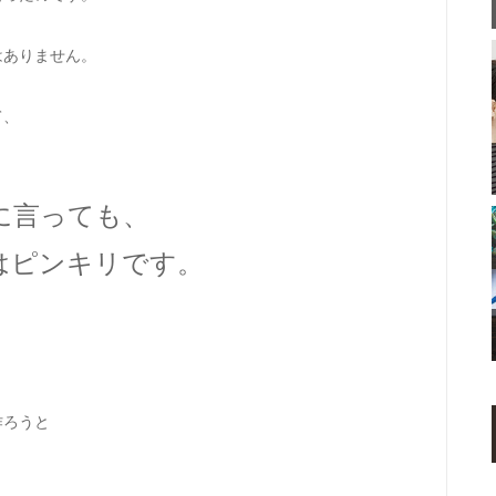
はありません。
て、
に言っても、
はピンキリです。
作ろうと