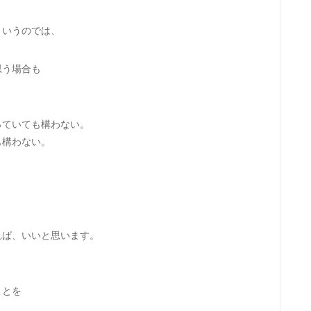
というのでは、
思う場合も
っていても構わない。
も構わない。
れば、いいと思います。
、
ことを