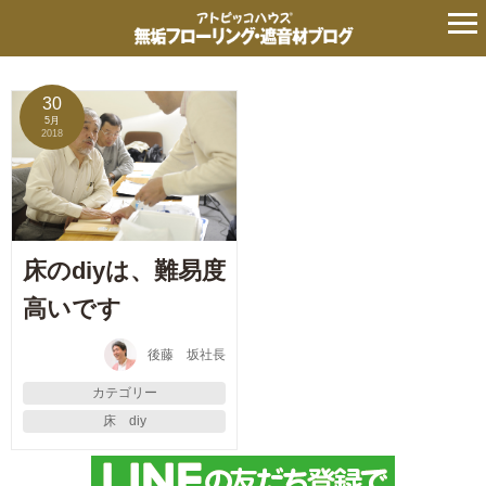
タグ:
技術
の記事
30
5月
2018
床のdiyは、難易度
高いです
後藤 坂社長
カテゴリー
床 diy