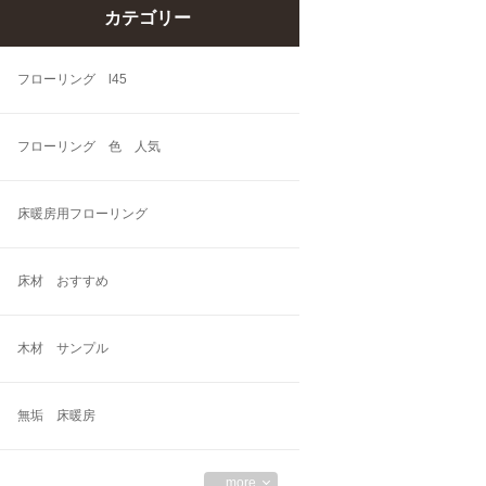
カテゴリー
フローリング l45
フローリング 色 人気
床暖房用フローリング
床材 おすすめ
木材 サンプル
無垢 床暖房
more