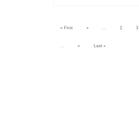
« First
«
...
2
3
...
»
Last »