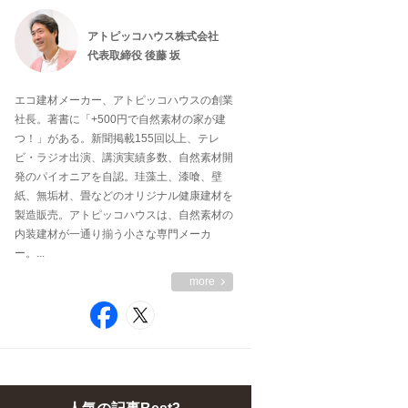
アトピッコハウス株式会社
代表取締役 後藤 坂
エコ建材メーカー、アトピッコハウスの創業
社長。著書に「+500円で自然素材の家が建
つ！」がある。新聞掲載155回以上、テレ
ビ・ラジオ出演、講演実績多数、自然素材開
発のパイオニアを自認。珪藻土、漆喰、壁
紙、無垢材、畳などのオリジナル健康建材を
製造販売。アトピッコハウスは、自然素材の
内装建材が一通り揃う小さな専門メーカ
ー。...
more