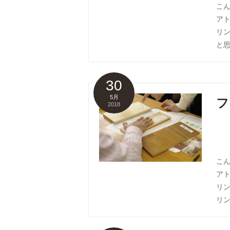
こ
ア
リ
と思
30
5月
フ
2018
こ
ア
リ
リン