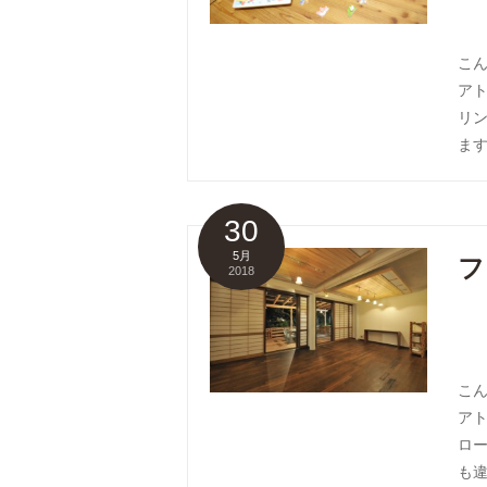
こ
ア
リ
ます
30
5月
フ
2018
こ
ア
ロ
も違