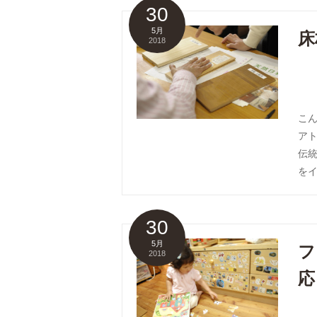
30
5月
床
2018
こ
ア
伝
をイ
30
5月
フ
2018
応