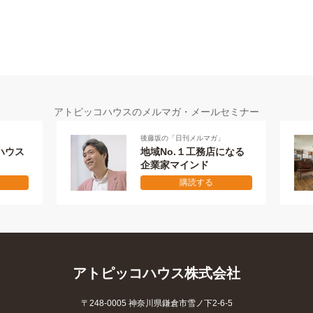
アトピッコハウスのメルマガ・メールセミナー
「日刊メルマガ」
メールセミナー 全7回
o.１工務店になる
失敗しない
マインド
本物の家を作り秘訣
購読する
購読する
アトピッコハウス株式会社
〒248-0005 神奈川県鎌倉市雪ノ下2-6-5