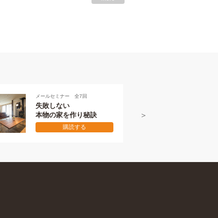
メールセミナー 全7回
本物の伝え方
初級編
購読する