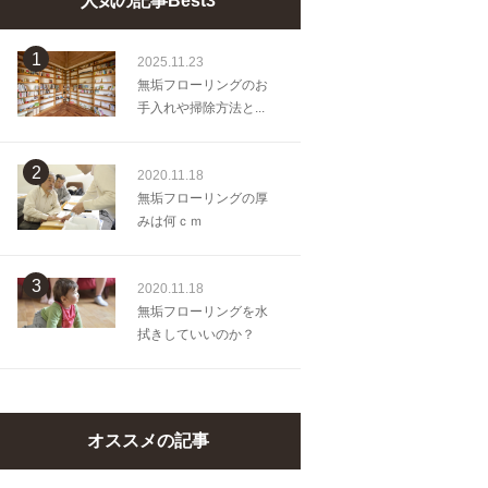
人気の記事Best3
1
2025.11.23
無垢フローリングのお
手入れや掃除方法と...
2
2020.11.18
無垢フローリングの厚
みは何ｃｍ
3
2020.11.18
無垢フローリングを水
拭きしていいのか？
オススメの記事