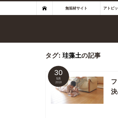
無垢材サイト
アトピッ
タグ:
珪藻土
の記事
30
5月
フ
2018
決