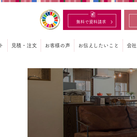
ビ結露対策、光熱費も削減できる：フローリングと「壁」
無料で資料請求
ト
見積・注文
お客様の声
お伝えしたいこと
会社
ト
見積・注文
お客様の声
お伝えしたいこと
会
ショッピングサイト
商品の使用事例
調湿建材の評価基準
創
紹介
プロ用・見積/注文
スタッフブログ
経
注文書ダウンロード
メール de セミナー
SD
ス
イ
資料
メデ