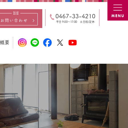
専門店
0467-33-4210
お問い合わせ
平日 9:00～17:00 土日祝/定休
概要
社概要
業の想い
営理念
Gs経営
タッフ
ベント
のご請求
ィア掲載