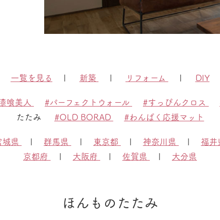
一覧を見る
|
新築
|
リフォーム
|
DIY
#漆喰美人
#パーフェクトウォール
#すっぴんクロス
たたみ
#OLD BORAD
#わんぱく応援マット
宮城県
|
群馬県
|
東京都
|
神奈川県
|
福井
京都府
|
大阪府
|
佐賀県
|
大分県
ほんものたたみ