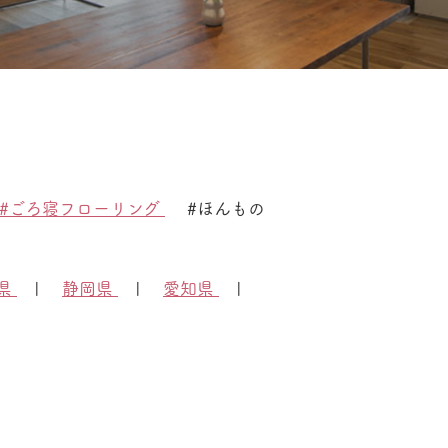
#ごろ寝フローリング
#ほんもの
県
|
静岡県
|
愛知県
|