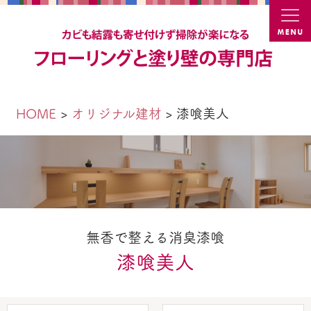
カビ結
HOME
オリジナル建材
漆喰美人
無香で整える消臭漆喰
漆喰美人