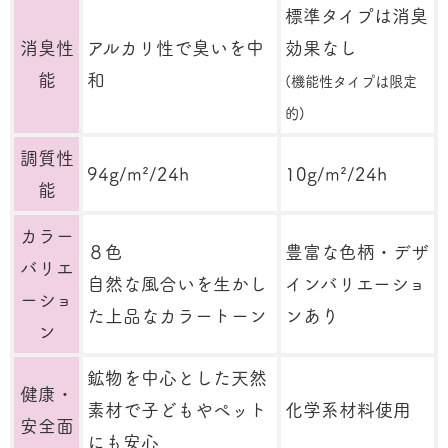
標準タイプは消臭
消臭性
アルカリ性で臭いを中
効果なし
能
和
(機能性タイプは限定
的)
調質性
94g/m²/24h
10g/m²/24h
能
カラー
８色
豊富な色柄・デザ
バリエ
自然な風合いを生かし
インバリエーショ
ーショ
た上品なカラートーン
ンあり
ン
鉱物を中心とした天然
健康・
素材で
子どもやペット
化学系材料使用
安全面
にも安心