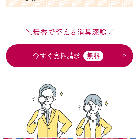
＼無香で整える消臭漆喰／
今すぐ資料請求
無料