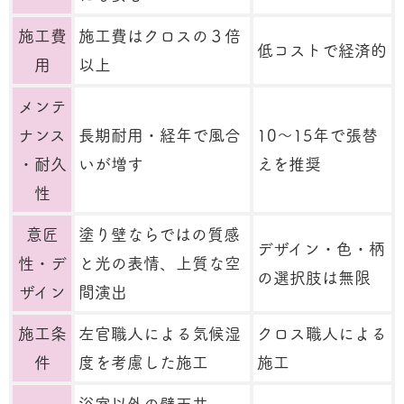
施工費
施工費はクロスの３倍
低コストで経済的
用
以上
メンテ
ナンス
長期耐用・経年で風合
10～15年で張替
・耐久
いが増す
えを推奨
性
意匠
塗り壁ならではの質感
デザイン・色・柄
性・デ
と光の表情、上質な空
の選択肢は無限
ザイン
間演出
施工条
左官職人による気候湿
クロス職人による
件
度を考慮した施工
施工