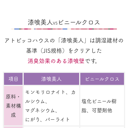
漆喰美人
ビニールクロス
VS
アトピッコハウスの「漆喰美人」は調湿建材の
基準（JIS規格）をクリアした
消臭効果のある漆喰壁
です。
項目
漆喰美人
ビニールクロス
モンモリロナイト、カ
原料・
ルシウム、
塩化ビニール樹
素材構
マグネシウム、
脂、可塑剤他
成
にがり、パーライト