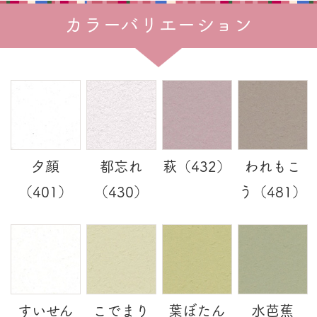
カラーバリエーション
夕顔
都忘れ
萩（432）
われもこ
（401）
（430）
う（481）
すいせん
こでまり
葉ぼたん
水芭蕉