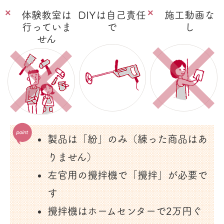
体験教室は
DIYは自己責任
施工動画な
行っていま
で
し
せん
製品は「紛」のみ（練った商品はあ
りません）
左官用の攪拌機で「攪拌」が必要で
す
攪拌機はホームセンターで2万円ぐ