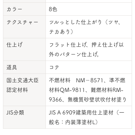
カラー
8色
テクスチャー
ツルっとした仕上がり（ツヤ、
テカあり）
仕上げ
フラット仕上げ、押え仕上げ以
外のパターン仕上げ。
道具
コテ
国土交通大臣
不燃材料 NM－8571、準不燃
認定材料
材料QM-9811、難燃材料RM-
9366、無機質砂壁状吹付材塗り
JIS分類
JIS A 6909建築用仕上塗材（一
般名：内装薄塗材L）