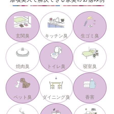
玄関臭
キッチン臭
生ゴミ臭
焼肉臭
トイレ臭
寝室臭
ペット臭
ダイニング臭
香害