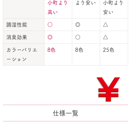
小町より
より安い
小町より
高い
安い
調湿性能
○
◎
△
消臭効果
◎
○
△
カラーバリエ
8色
8色
25色
ーション
仕様一覧