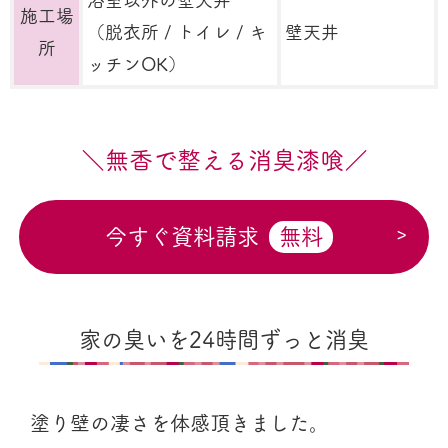
浴室以外の壁天井
施工場
（脱衣所 / トイレ / キ
壁天井
所
ッチンOK）
＼無香で整える消臭漆喰／
今すぐ資料請求
無料
家の臭いを24時間ずっと消臭
塗り壁の凄さを体感頂きました。