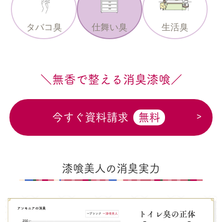
タバコ臭
仕舞い臭
生活臭
＼無香で整える消臭漆喰／
今すぐ資料請求
無料
漆喰美人の消臭実力