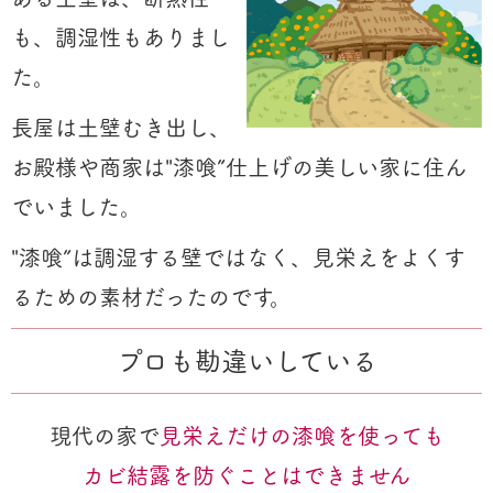
も、調湿性もありまし
た。
長屋は土壁むき出し、
お殿様や商家は"漆喰”仕上げの美しい家に住ん
でいました。
"漆喰”は調湿する壁ではなく、見栄えをよくす
るための素材だったのです。
プロも勘違いしている
現代の家で
見栄えだけの漆喰を使っても
カビ結露を防ぐことはできません