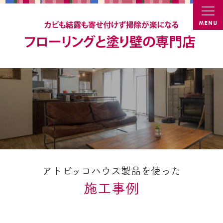
カビ結
アトピッコハウス製品を使った
施工事例