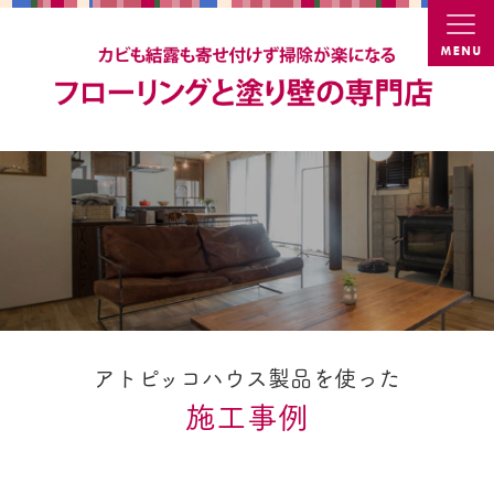
カビ結
アトピッコハウス製品を使った
施工事例