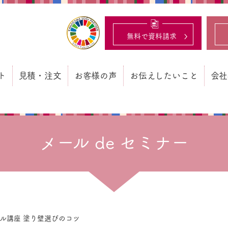
ビ結露対策、光熱費も削減できる：フローリングと「壁」
無料で資料請求
ト
見積・注文
お客様の声
お伝えしたいこと
会社
ト
見積・注文
お客様の声
お伝えしたいこと
会
ショッピングサイト
商品の使用事例
調湿建材の評価基準
創
紹介
プロ用・見積/注文
スタッフブログ
経
注文書ダウンロード
メール de セミナー
SD
ス
イ
資料
メデ
メール de セミナー
ル講座 塗り壁選びのコツ