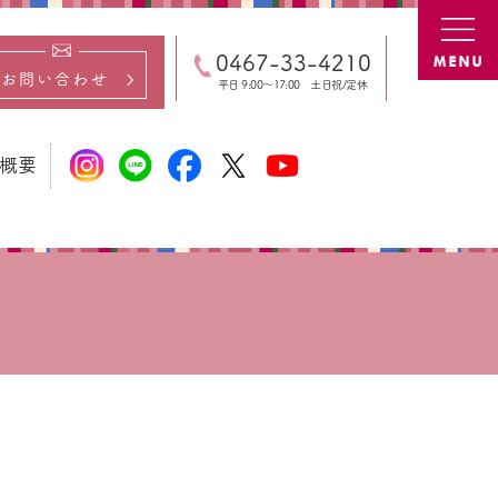
専門店
0467-33-4210
お問い合わせ
平日 9:00～17:00 土日祝/定休
概要
社概要
業の想い
営理念
Gs経営
タッフ
ベント
のご請求
ィア掲載