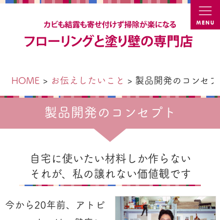
カビ結
HOME
お伝えしたいこと
製品開発のコンセプ
製品開発のコンセプト
自宅に使いたい材料しか作らない
それが、私の譲れない価値観です
今から20年前、アトピ