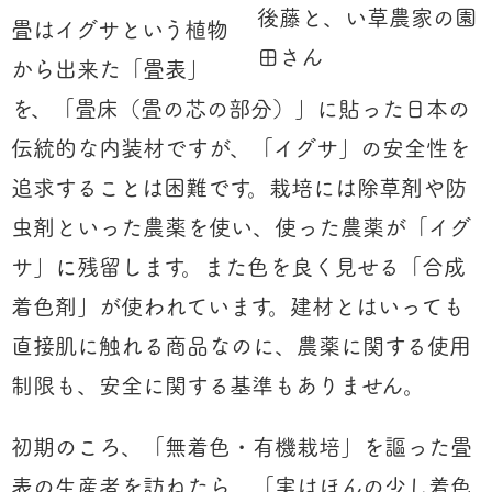
後藤と、い草農家の園
畳はイグサという植物
田さん
から出来た「畳表」
を、「畳床（畳の芯の部分）」に貼った日本の
伝統的な内装材ですが、「イグサ」の安全性を
追求することは困難です。栽培には除草剤や防
虫剤といった農薬を使い、使った農薬が「イグ
サ」に残留します。また色を良く見せる「合成
着色剤」が使われています。建材とはいっても
直接肌に触れる商品なのに、農薬に関する使用
制限も、安全に関する基準もありません。
初期のころ、「無着色・有機栽培」を謳った畳
表の生産者を訪ねたら、「実はほんの少し着色