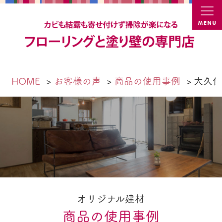
カビ結
HOME
お客様の声
商品の使用事例
大久保
オリジナル建材
商品の使用事例