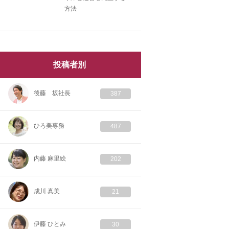
方法
投稿者別
後藤 坂社長
387
ひろ美専務
487
内藤 麻里絵
202
成川 真美
21
伊藤 ひとみ
30