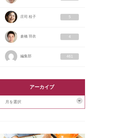
庄司 桂子
5
倉橋 羽衣
4
編集部
461
アーカイブ