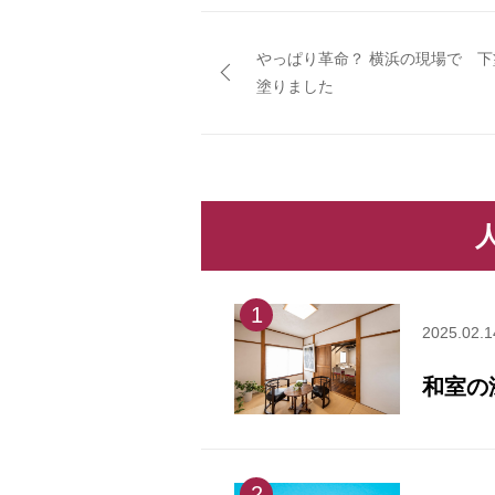
やっぱり革命？ 横浜の現場で 下
塗りました
人
1
2025.02.1
和室の
2