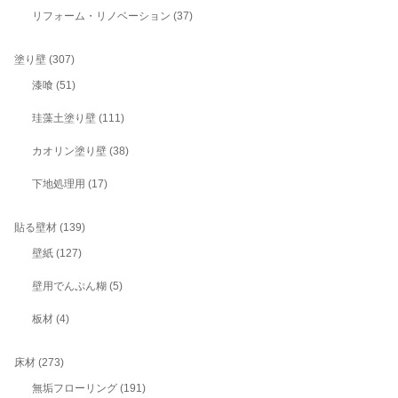
リフォーム・リノベーション
(37)
塗り壁
(307)
漆喰
(51)
珪藻土塗り壁
(111)
カオリン塗り壁
(38)
下地処理用
(17)
貼る壁材
(139)
壁紙
(127)
壁用でんぷん糊
(5)
板材
(4)
床材
(273)
無垢フローリング
(191)