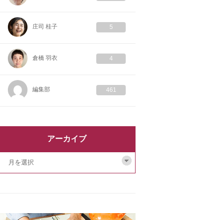
庄司 桂子
5
倉橋 羽衣
4
編集部
461
アーカイブ