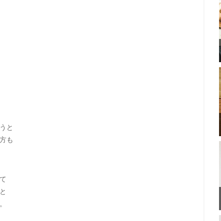
うと
方も
て
と
。