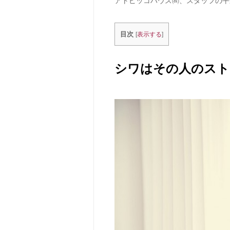
アトピッコハウス㈱、スタッフの平
目次
[
表示する
]
シワはその人のスト