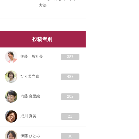
方法
投稿者別
後藤 坂社長
387
ひろ美専務
487
内藤 麻里絵
202
成川 真美
21
伊藤 ひとみ
30