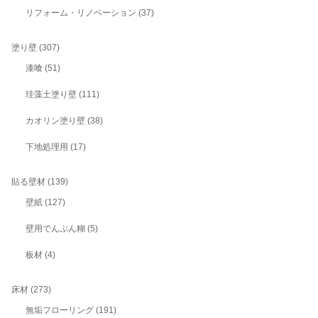
リフォーム・リノベーション
(37)
塗り壁
(307)
漆喰
(51)
珪藻土塗り壁
(111)
カオリン塗り壁
(38)
下地処理用
(17)
貼る壁材
(139)
壁紙
(127)
壁用でんぷん糊
(5)
板材
(4)
床材
(273)
無垢フローリング
(191)