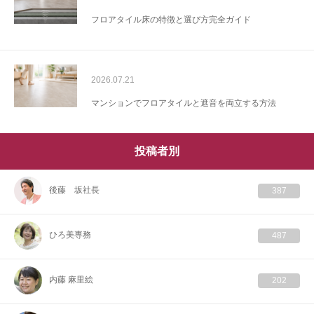
フロアタイル床の特徴と選び方完全ガイド
2026.07.21
マンションでフロアタイルと遮音を両立する方法
投稿者別
後藤 坂社長
387
ひろ美専務
487
内藤 麻里絵
202