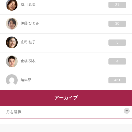
成川 真美
21
伊藤 ひとみ
30
庄司 桂子
5
倉橋 羽衣
4
編集部
461
アーカイブ