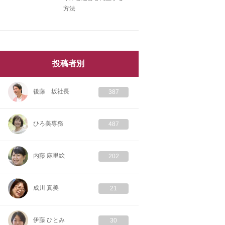
方法
投稿者別
後藤 坂社長
387
ひろ美専務
487
内藤 麻里絵
202
成川 真美
21
伊藤 ひとみ
30