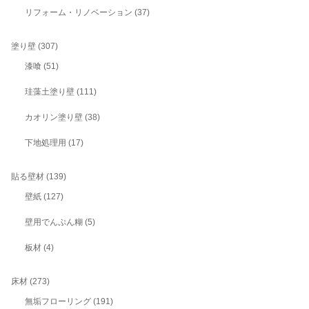
リフォーム・リノベーション
(37)
塗り壁
(307)
漆喰
(51)
珪藻土塗り壁
(111)
カオリン塗り壁
(38)
下地処理用
(17)
貼る壁材
(139)
壁紙
(127)
壁用でんぷん糊
(5)
板材
(4)
床材
(273)
無垢フローリング
(191)