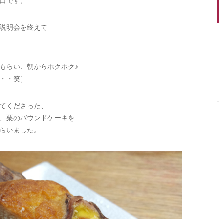
口です。
説明会を終えて
もらい、朝からホクホク♪
・・笑）
てくださった、
、栗のバウンドケーキを
らいました。