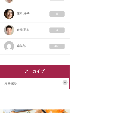
庄司 桂子
5
倉橋 羽衣
4
編集部
461
アーカイブ