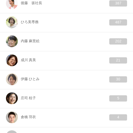
後藤 坂社長
387
ひろ美専務
487
内藤 麻里絵
202
成川 真美
21
伊藤 ひとみ
30
庄司 桂子
5
倉橋 羽衣
4