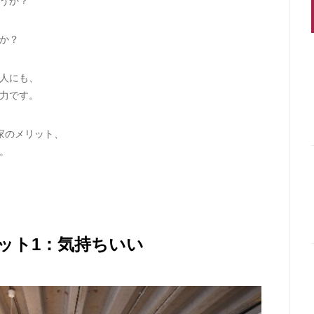
うか？
か？
人にも、
力です。
家のメリット、
。
ット1：気持ちいい