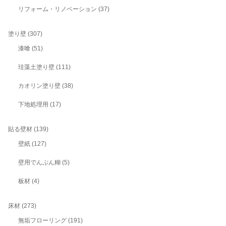
リフォーム・リノベーション
(37)
塗り壁
(307)
漆喰
(51)
珪藻土塗り壁
(111)
カオリン塗り壁
(38)
下地処理用
(17)
貼る壁材
(139)
壁紙
(127)
壁用でんぷん糊
(5)
板材
(4)
床材
(273)
無垢フローリング
(191)