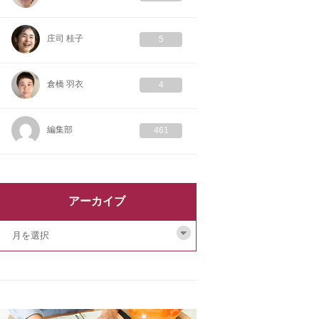
庄司 桂子
5
倉橋 羽衣
4
編集部
461
アーカイブ