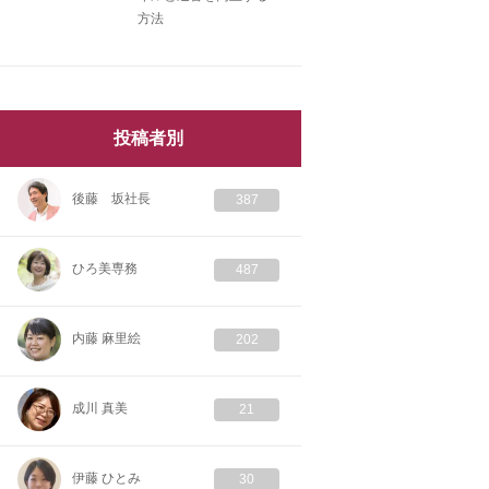
方法
投稿者別
後藤 坂社長
387
ひろ美専務
487
内藤 麻里絵
202
成川 真美
21
伊藤 ひとみ
30