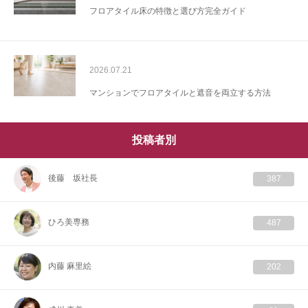
フロアタイル床の特徴と選び方完全ガイド
2026.07.21
マンションでフロアタイルと遮音を両立する方法
投稿者別
後藤 坂社長
387
ひろ美専務
487
内藤 麻里絵
202