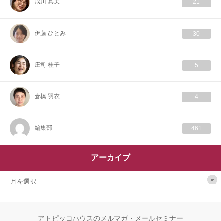
成川 真美
21
伊藤 ひとみ
30
庄司 桂子
5
倉橋 羽衣
4
編集部
461
アーカイブ
アトピッコハウスのメルマガ・メールセミナー