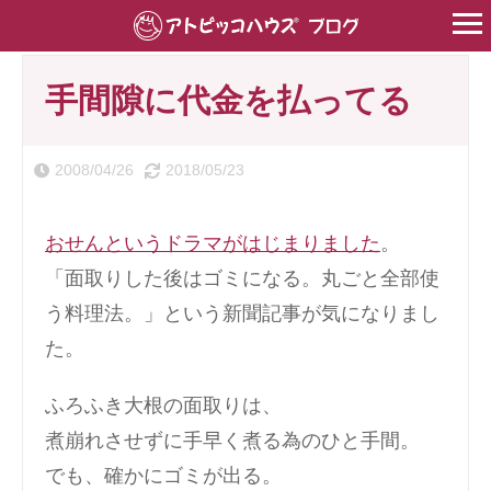
HOME
>
貼る壁材
>
壁紙
>
手間隙に代金を払ってる
手間隙に代金を払ってる
2008/04/26
2018/05/23
おせんというドラマがはじまりました
。
「面取りした後はゴミになる。丸ごと全部使
う料理法。」という新聞記事が気になりまし
た。
ふろふき大根の面取りは、
煮崩れさせずに手早く煮る為のひと手間。
でも、確かにゴミが出る。