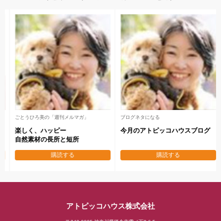
メールセミナー 全7回
後藤坂の「日刊メルマガ」
失敗しない
地域No.１工務店になる
本物の家を作り秘訣
企業家マインド
購読する
購読する
アトピッコハウス株式会社