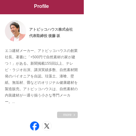
Profile
アトピッコハウス株式会社
代表取締役 後藤 坂
エコ建材メーカー、アトピッコハウスの創業
社長。著書に「+500円で自然素材の家が建
つ！」がある。新聞掲載155回以上、テレ
ビ・ラジオ出演、講演実績多数、自然素材開
発のパイオニアを自認。珪藻土、漆喰、壁
紙、無垢材、畳などのオリジナル健康建材を
製造販売。アトピッコハウスは、自然素材の
内装建材が一通り揃う小さな専門メーカ
ー。...
more