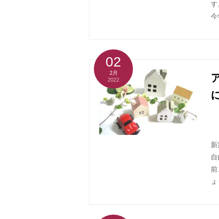
す
今
02
2月
2022
新
自
前
ょ