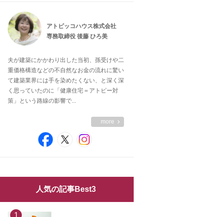
アトピッコハウス株式会社
専務取締役 後藤 ひろ美
夫が建築にかかわり出した当初、孫受けや二
重価格構造などの不自然なお金の流れに驚い
て建築業界には手を染めたくない、と深く深
く思っていたのに「健康住宅＝アトピー対
策」という路線の影響で...
more
人気の記事Best3
1