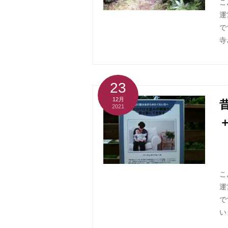
こ
運
で
寺
23
12月
2021
こ
運
で
い