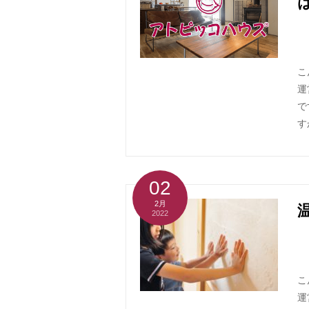
こ
運
で
す
02
2月
2022
こ
運