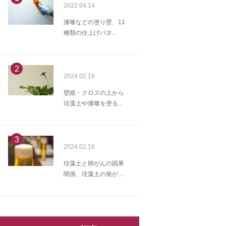
2022.04.14
漆喰などの塗り壁、11
種類の仕上げパタ...
2
2024.02.16
壁紙・クロスの上から
珪藻土や漆喰を塗る...
3
2024.02.16
珪藻土と肺がんの因果
関係、珪藻土の発が...