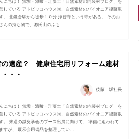
んにちは！ 無垢・漆喰・珪藻土「自然素材の内装材ブログ」を
営している アトピッコハウス㈱、自然素材のパイオニア後藤坂
す。 北鎌倉駅から徒歩１０分 浄智寺という寺がある。 そのお
さんの持ち物で、源氏山のふも…
昔の遺産？ 健康住宅用リフォーム建材
＋・・・
後藤 坂社長
んにちは！ 無垢・漆喰・珪藻土「自然素材の内装材ブログ」を
営している アトピッコハウス㈱、自然素材のパイオニア後藤坂
す。 来週の鍼灸学会のブース出展に向けて、 準備に追われて
ますが、 展示会用備品を整理してい…