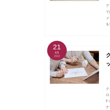
ア
で
メ
を
21
6月
2022
ク
ロ
F
ナ