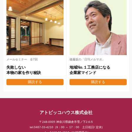
メールセミナー 全7回
後藤坂の「日刊メルマガ」
失敗しない
地域No.１工務店になる
本物の家を作り秘訣
企業家マインド
購読する
購読する
アトピッコハウス株式会社
〒248-0005 神奈川県鎌倉市雪ノ下2-6-5
tel.0467-33-4210（9：00 ～ 17：00 土日祝日/ 定休)