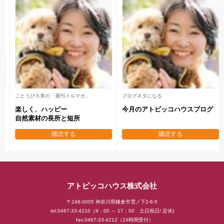
メールセミナー 全7回
後藤坂の「日刊メルマガ」
失敗しない
地域No.１工務店になる
本物の家を作り秘訣
企業家マインド
購読する
購読する
アトピッコハウス株式会社
〒248-0005 神奈川県鎌倉市雪ノ下2-6-5
tel.0467-33-4210（9：00 ～ 17：00 土日祝日/ 定休)
fax.0467-33-4212（24時間受付）