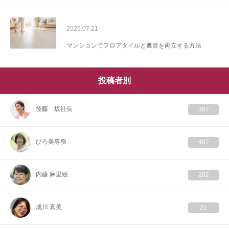
2026.07.21
マンションでフロアタイルと遮音を両立する方法
投稿者別
後藤 坂社長
387
ひろ美専務
487
内藤 麻里絵
202
成川 真美
21