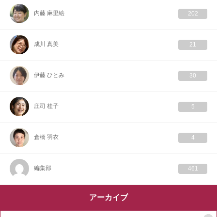
内藤 麻里絵
202
成川 真美
21
伊藤 ひとみ
30
庄司 桂子
5
倉橋 羽衣
4
編集部
461
アーカイブ