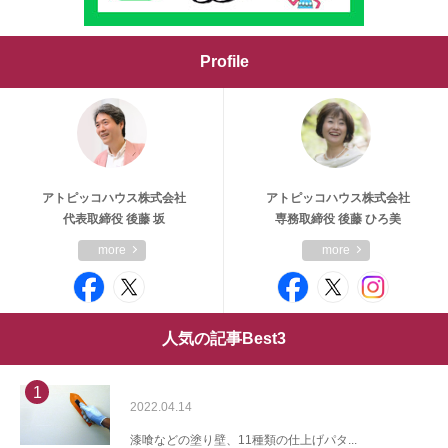
Profile
アトピッコハウス株式会社
アトピッコハウス株式会社
代表取締役 後藤 坂
専務取締役 後藤 ひろ美
more
more
人気の記事Best3
1
2022.04.14
漆喰などの塗り壁、11種類の仕上げパタ...