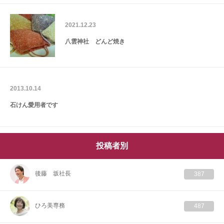
2021.12.23
八雲神社 どんど焼き
2013.10.14
石けん愛用者です
投稿者別
後藤 坂社長
387
ひろ美専務
487