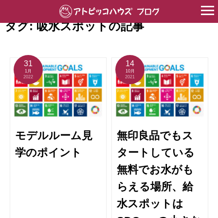
HOME
>
吸水スポット
タグ:
吸水スポット
の記事
31
14
1月
10月
2022
2021
モデルルーム見
無印良品でもス
学のポイント
タートしている
無料でお水がも
らえる場所、給
水スポットは