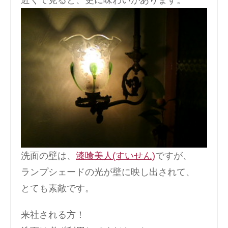
洗面の壁は、
漆喰美人(すいせん)
ですが、
ランプシェードの光が壁に映し出されて、
とても素敵です。
来社される方！