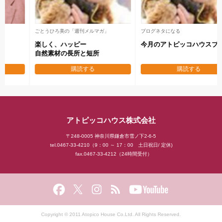
メールセミナー 全7回
後藤坂の「日刊メルマガ」
失敗しない
地域No.１工務店になる
本物の家を作り秘訣
企業家マインド
購読する
購読する
アトピッコハウス株式会社
〒248-0005 神奈川県鎌倉市雪ノ下2-6-5
tel.0467-33-4210（9：00 ～ 17：00 土日祝日/ 定休)
fax.0467-33-4212（24時間受付）
Copyright © 2011 Atopico House Co.Ltd. All Rights Reserved.