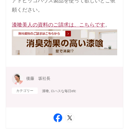
アトピッコハウス製品を使って欲しいとご依
頼ください。
漆喰美人の資料のご請求は、こちらです
。
後藤 坂社長
カテゴリー
漆喰
,
ロハスな毎日etc