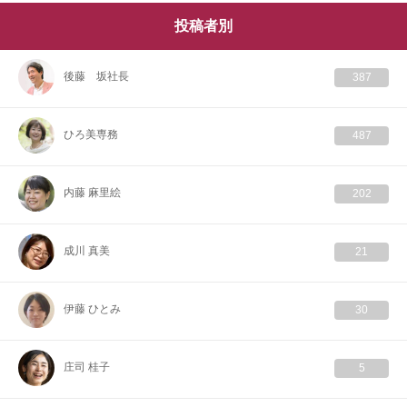
投稿者別
後藤 坂社長
387
ひろ美専務
487
内藤 麻里絵
202
成川 真美
21
伊藤 ひとみ
30
庄司 桂子
5