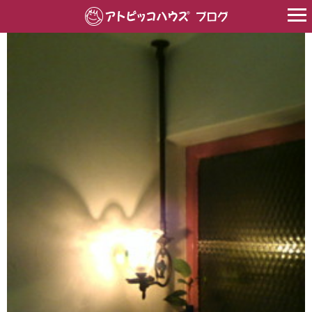
HOME
>
塗り壁
>
漆喰
>
もう１つの、アンティークランプ