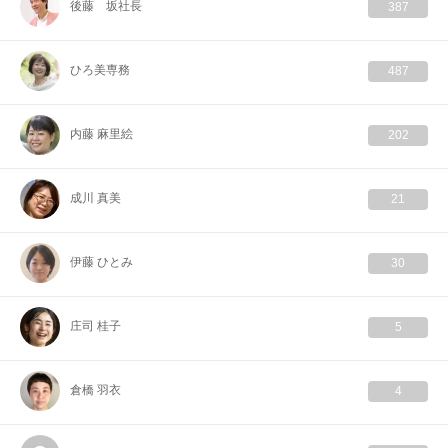
後藤 坂社長
387
ひろ美専務
487
内藤 麻里絵
202
成川 真美
21
伊藤 ひとみ
30
庄司 桂子
5
倉橋 羽衣
4