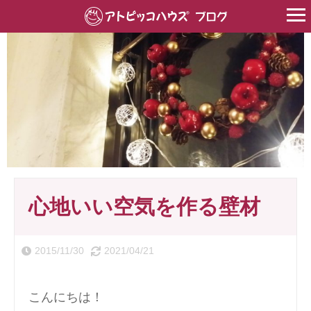
HOME
>
塗り壁
>
珪藻土塗り壁
>
心地いい空気を作る壁材
心地いい空気を作る壁材
2015/11/30
2021/04/21
こんにちは！