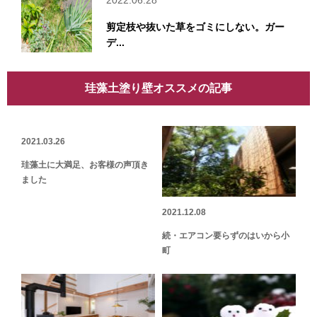
剪定枝や抜いた草をゴミにしない。ガー
デ...
珪藻土塗り壁オススメの記事
2021.03.26
珪藻土に大満足、お客様の声頂き
ました
2021.12.08
続・エアコン要らずのはいから小
町