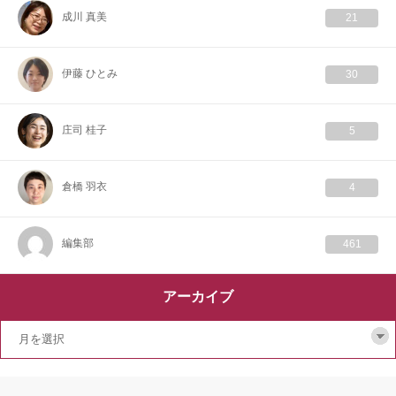
成川 真美
21
伊藤 ひとみ
30
庄司 桂子
5
倉橋 羽衣
4
編集部
461
アーカイブ