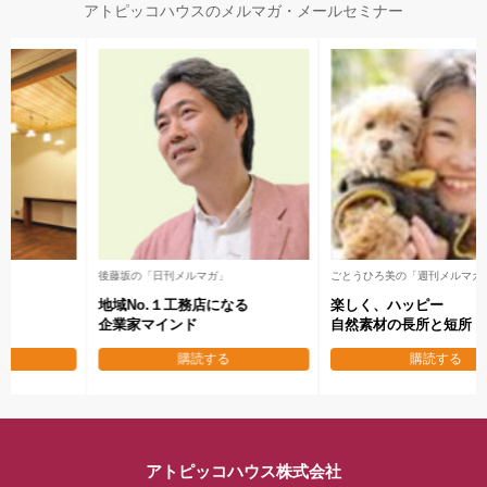
アトピッコハウスのメルマガ・メールセミナー
メールセミナー 全7回
後藤坂の「日刊メルマガ」
失敗しない
地域No.１工務店になる
本物の家を作り秘訣
企業家マインド
購読する
購読する
アトピッコハウス株式会社