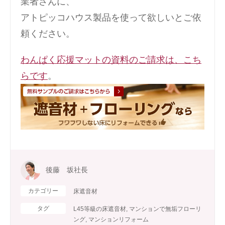
業者さんに、
アトピッコハウス製品を使って欲しいとご依
頼ください。
わんぱく応援マットの資料のご請求は、こち
らです
。
後藤 坂社長
カテゴリー
床遮音材
タグ
L45等級の床遮音材
,
マンションで無垢フローリ
ング
,
マンションリフォーム