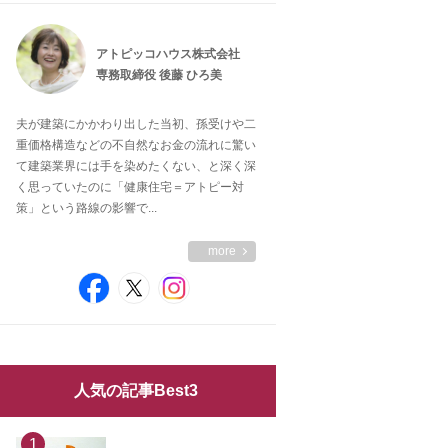
アトピッコハウス株式会社
専務取締役 後藤 ひろ美
夫が建築にかかわり出した当初、孫受けや二
重価格構造などの不自然なお金の流れに驚い
て建築業界には手を染めたくない、と深く深
く思っていたのに「健康住宅＝アトピー対
策」という路線の影響で...
more
人気の記事Best3
1