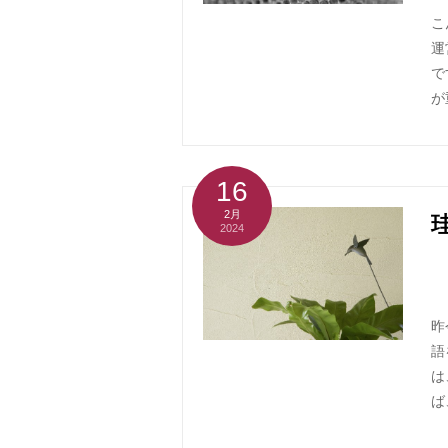
こ
運
で
が
16
2月
2024
昨
語
は
ば