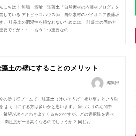
んにちは！ 無垢・漆喰・珪藻土「自然素材の内装材ブログ」を
営している アトピッコハウス㈱、自然素材のパイオニア後藤坂
す。 珪藻土の調湿性を損なわないためには、 珪藻土の固め方
重要ですが・・・ もう１つ重要なの…
珪藻土の壁にすることのメリット
編集部
今の塗り壁ブームで「珪藻土（けいそうど）塗り壁」という単
を よく目にする方は多いかと思います。 家づくりの期間中
、希望が次々とわき出てくるものですが、どの選択肢を選べ
、 満足度が一番高くなるのでしょうか？ 同じお…