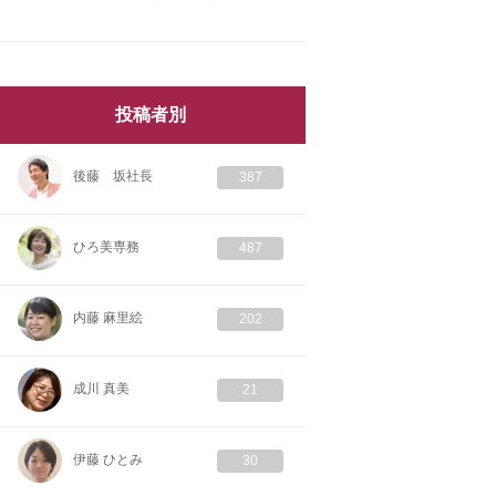
投稿者別
後藤 坂社長
387
ひろ美専務
487
内藤 麻里絵
202
成川 真美
21
伊藤 ひとみ
30