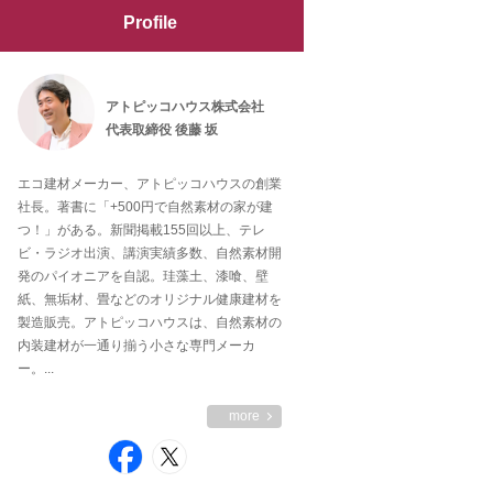
Profile
アトピッコハウス株式会社
代表取締役 後藤 坂
エコ建材メーカー、アトピッコハウスの創業
社長。著書に「+500円で自然素材の家が建
つ！」がある。新聞掲載155回以上、テレ
ビ・ラジオ出演、講演実績多数、自然素材開
発のパイオニアを自認。珪藻土、漆喰、壁
紙、無垢材、畳などのオリジナル健康建材を
製造販売。アトピッコハウスは、自然素材の
内装建材が一通り揃う小さな専門メーカ
ー。...
more