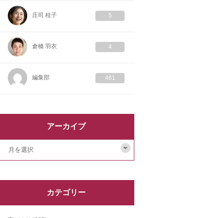
庄司 桂子
5
倉橋 羽衣
4
編集部
461
アーカイブ
カテゴリー