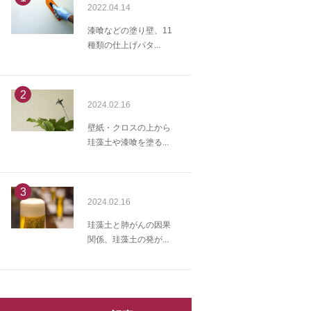
2022.04.14
漆喰などの塗り壁、11
種類の仕上げパタ...
2
2024.02.16
壁紙・クロスの上から
珪藻土や漆喰を塗る...
3
2024.02.16
珪藻土と肺がんの因果
関係、珪藻土の発が...