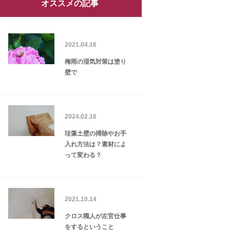
オススメの記事
2021.04.16
梅雨の湿気対策は塗り
壁で
2024.02.16
珪藻土壁の掃除やお手
入れ方法は？素材によ
って変わる？
2021.10.14
クロス職人が左官仕事
をするということ