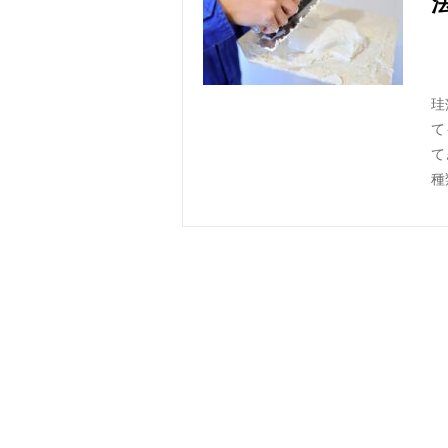
珪
て
て
種