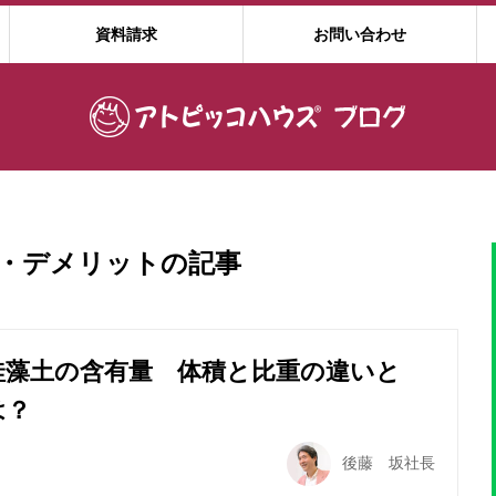
資料請求
お問い合わせ
・デメリット
の記事
珪藻土の含有量 体積と比重の違いと
は？
後藤 坂社長