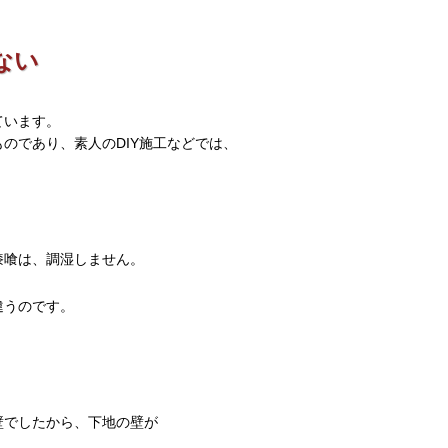
ない
ています。
のであり、素人のDIY施工などでは、
。
漆喰は、調湿しません。
違うのです。
土壁でしたから、下地の壁が