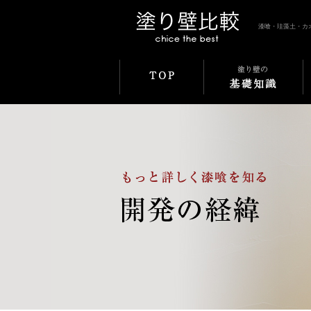
漆喰・珪藻土・カ