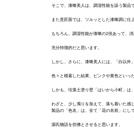
そこで、漆喰美人は、調湿性能を謳う製品
また意匠面では、ツルッとした漆喰調に仕
もちろん、調湿性能が漆喰の2倍あって、
充分特徴的だと思います。
しかし、さらに、漆喰美人には、「白以外
色々と模索した結果、ピンクや黄色といっ
しかも、珪藻土塗り壁「はいから小町」は
わざと、少し濁りを加えて、落ち着いた感
製品の「色名」は、全て「花の名前」にし
源氏物語を彷彿とさせると思います。