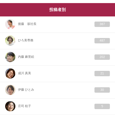
投稿者別
後藤 坂社長
387
ひろ美専務
487
内藤 麻里絵
202
成川 真美
21
伊藤 ひとみ
30
庄司 桂子
5