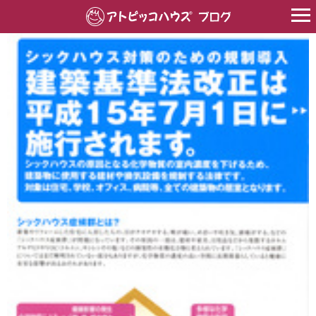
HOME
>
その他
>
快適な暮らしを考える
>
築３カ月のリフォーム相