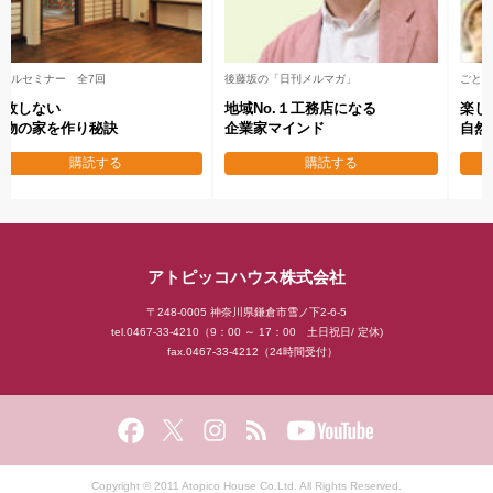
メールセミナー 全7回
後藤坂の「日刊メルマガ」
失敗しない
地域No.１工務店になる
本物の家を作り秘訣
企業家マインド
購読する
購読する
アトピッコハウス株式会社
〒248-0005 神奈川県鎌倉市雪ノ下2-6-5
tel.0467-33-4210（9：00 ～ 17：00 土日祝日/ 定休)
fax.0467-33-4212（24時間受付）
Copyright © 2011 Atopico House Co.Ltd. All Rights Reserved.